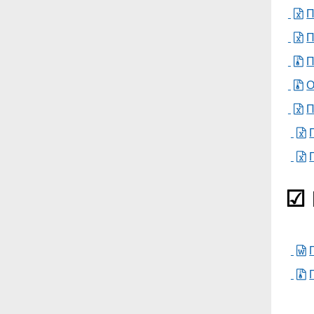
П
П
П
О
П
☑ 