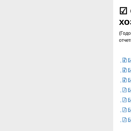
☑ 
хо
(Годо
отчет
Б
Б
Б
Б
Б
Б
Б