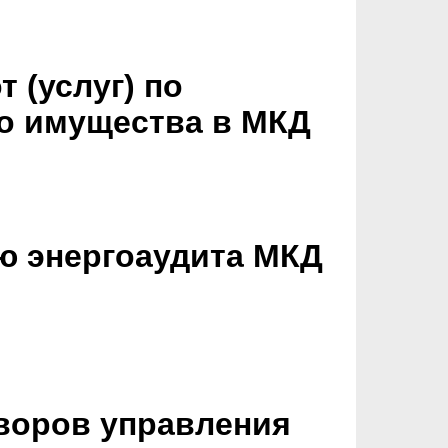
 (услуг) по
го имущества в МКД
ю энергоаудита МКД
воров управления