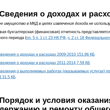
Сведения о доходах и расх
е имущество в МКД в целях извлечения дохода не использ
вая бухгалтерская (финансовая) отчетность представляетс
ного периода (
пп. 5 п. 1 ст. 23 НК РФ
,
ч. 2 ст. 18 Федеральног
ведения о доходах и расходах 2009-2010
151.96 КБ
ведения о доходах и расходах 2011-2014
7.59 КБ
ведения о выполняемых работах (оказываемых услугах) п
Д
31.5 КБ
Порядок и условия оказания
держанию и ремонту общег