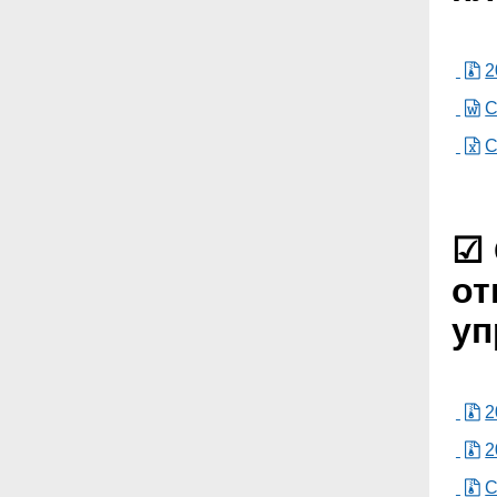
2
С
С
☑ 
от
уп
2
2
С