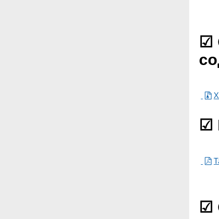
☑ 
со
Х
☑ 
Т
☑ 