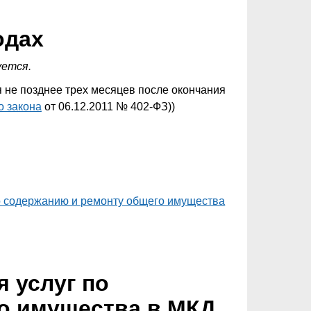
одах
уется.
я не позднее трех месяцев после окончания
о закона
от 06.12.2011 № 402-ФЗ))
о содержанию и ремонту общего имущества
 услуг по
о имущества в МКД