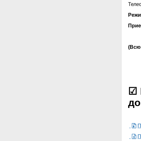
Теле
Режим
Прие
(Всю
☑ 
до
П
П