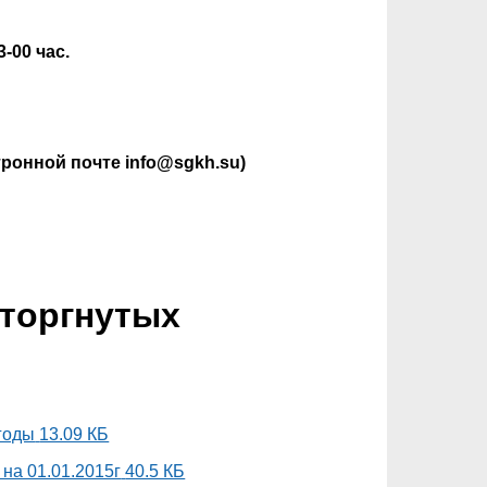
3-00 час.
онной почте info@sgkh.su)
сторгнутых
годы
13.09 КБ
на 01.01.2015г
40.5 КБ